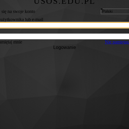
USOS.EDU.PL
 się na swoje konto
użytkownika lub e-mail
miętaj mnie
Nie pamiętas
Logowanie