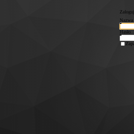
Zaloguj
Nazwa 
Hasło
Zapa