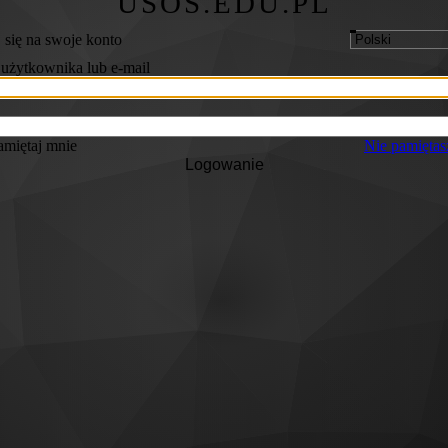
USOS.EDU.PL
 się na swoje konto
użytkownika lub e-mail
miętaj mnie
Nie pamiętas
Logowanie